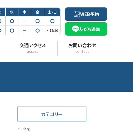
火
水
木
金
土・日
WEB予約
◯
◯
ー
◯
◯
友だち追加
◯
◯
ー
◯
〜17:30
交通アクセス
お問い合わせ
access
contact
カテゴリー
全て